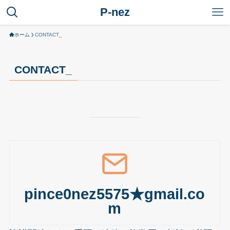
P-nez
ホーム
CONTACT_
CONTACT_
pince0nez5575★gmail.co
m